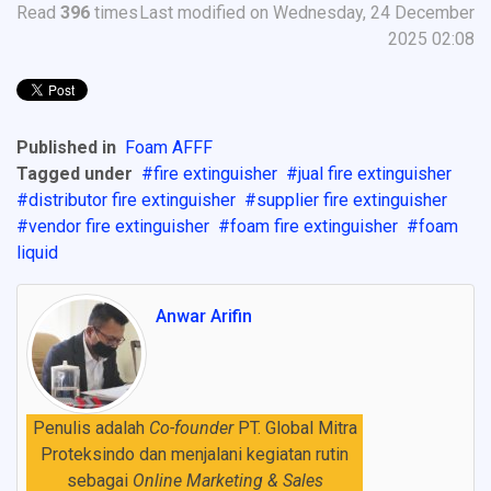
Read
396
times
Last modified on Wednesday, 24 December
2025 02:08
Published in
Foam AFFF
Tagged under
fire extinguisher
jual fire extinguisher
distributor fire extinguisher
supplier fire extinguisher
vendor fire extinguisher
foam fire extinguisher
foam
liquid
Anwar Arifin
Penulis adalah
Co-founder
PT. Global Mitra
Proteksindo dan menjalani kegiatan rutin
sebagai
Online Marketing & Sales