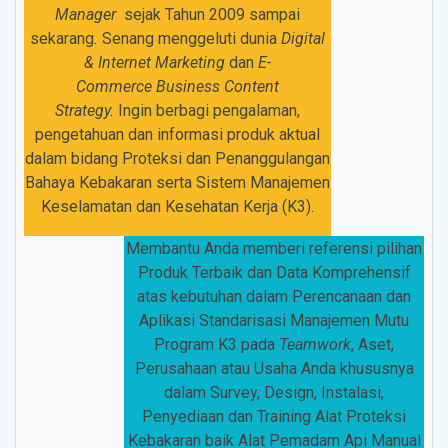
Manager
sejak Tahun 2009 sampai
sekarang
.
Senang menggeluti dunia
Digital
& Internet Marketing
dan
E-
Commerce
Business Content
Strategy.
Ingin
berbagi pengalaman,
pengetahuan dan informasi produk aktual
dalam bidang Proteksi dan Penanggulangan
Bahaya Kebakaran serta Sistem Manajemen
Keselamatan dan Kesehatan Kerja (K3).
Membantu Anda memberi referensi pilihan
Produk Terbaik dan Data Komprehensif
atas kebutuhan dalam Perencanaan dan
Aplikasi Standarisasi Manajemen Mutu
Program K3 pada
Teamwork
, Aset,
Perusahaan atau Usaha Anda khususnya
dalam Survey, Design, Instalasi,
Penyediaan dan Training Alat Proteksi
Kebakaran baik Alat Pemadam Api Manual