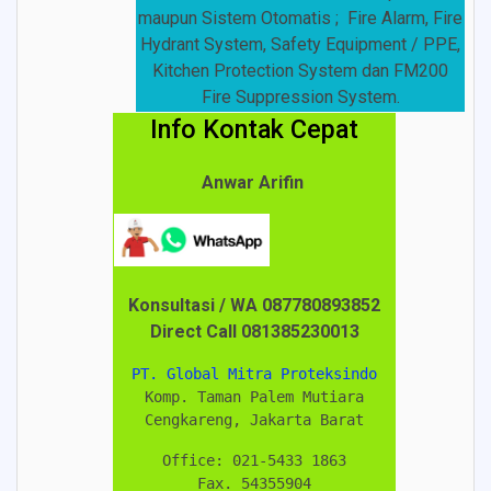
maupun Sistem Otomatis ; Fire Alarm, Fire
Hydrant System, Safety Equipment / PPE,
Kitchen Protection System dan FM200
Fire Suppression System.
Info Kontak Cepat
Anwar Arifin
Konsultasi /
WA
087780893852
Direct Call 081385230013
PT. Global Mitra Proteksindo
Komp. Taman Palem Mutiara
Cengkareng, Jakarta Barat
Office: 021-5433 1863
Fax. 54355904