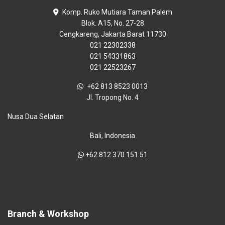
Komp. Ruko Mutiara Taman Palem
Blok. A15, No. 27-28
Cengkareng, Jakarta Barat 11730
021 22302338
021 54331863
021 22523267
+62 813 8523 0013
Jl. Tropong No. 4
Nusa Dua Selatan
Bali, Indonesia
+62 812 370 151 51
Branch & Workshop