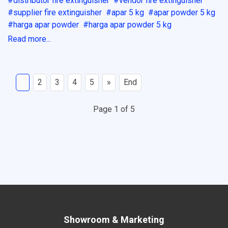
distributor fire extinguisher
vendor fire extinguisher
supplier fire extinguisher
apar 5 kg
apar powder 5 kg
harga apar powder
harga apar powder 5 kg
Read more...
1
2
3
4
5
»
End
Page 1 of 5
Showroom & Marketing