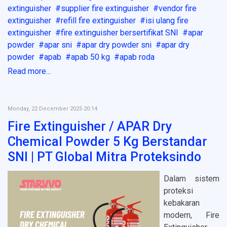
extinguisher
supplier fire extinguisher
vendor fire
extinguisher
refill fire extinguisher
isi ulang fire
extinguisher
fire extinguisher bersertifikat SNI
apar
powder
apar sni
apar dry powder sni
apar dry
powder
apab
apab 50 kg
apab roda
Read more...
Monday, 22 December 2025 20:14
Fire Extinguisher / APAR Dry
Chemical Powder 5 Kg Berstandar
SNI | PT Global Mitra Proteksindo
Dalam sistem
proteksi
kebakaran
modern, Fire