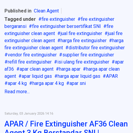
Published in
Clean Agent
Tagged under
fire extinguisher
fire extinguisher
bergaransi
fire extinguisher bersertifikat SNI
fire
extinguisher clean agent
jual fire extinguisher
jual fire
extinguisher clean agent
harga fire extinguisher
harga
fire extinguisher clean agent
distributor fire extinguisher
vendor fire extinguisher
supplier fire extinguisher
refill fire extinguisher
isi ulang fire extinguisher
apar
af36
apar clean agent
harga apar
harga apar clean
agent
apar liquid gas
harga apar liquid gas
APAR
apar 4 kg
harga apar 4 kg
apar sni
Read more...
Saturday, 03 January 2026 14:16
APAR / Fire Extinguisher AF36 Clean
Agent 3 Kg Berstandar SNI |