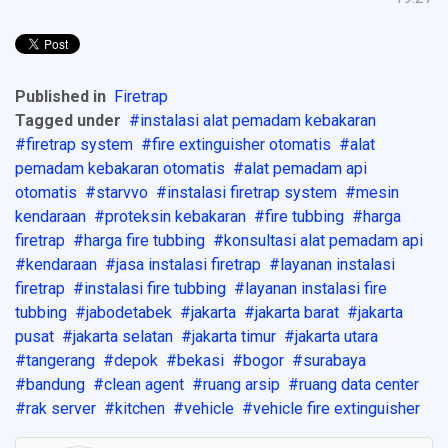
Published in
Firetrap
Tagged under
instalasi alat pemadam kebakaran
firetrap system
fire extinguisher otomatis
alat
pemadam kebakaran otomatis
alat pemadam api
otomatis
starvvo
instalasi firetrap system
mesin
kendaraan
proteksin kebakaran
fire tubbing
harga
firetrap
harga fire tubbing
konsultasi alat pemadam api
kendaraan
jasa instalasi firetrap
layanan instalasi
firetrap
instalasi fire tubbing
layanan instalasi fire
tubbing
jabodetabek
jakarta
jakarta barat
jakarta
pusat
jakarta selatan
jakarta timur
jakarta utara
tangerang
depok
bekasi
bogor
surabaya
bandung
clean agent
ruang arsip
ruang data center
rak server
kitchen
vehicle
vehicle fire extinguisher