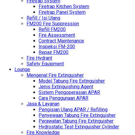
Firetrap System
Firetrap Kitchen System
Firetrap Panel System
Refill / Isi Ulang
FM200 Fire Suppression
Refill FM200
Fire Assessment
Contract Maintenance
Inspeksi FM-200
Repair FM200
Fire Hydrant
Safety Equipment
Lounge
Mengenal Fire Extinguisher
Model Tabung Fire Extinguisher
Jenis Extinguishing Agent
Sistem Pengoperasian APAR
Cara Penggunaan APAR
Jasa & Layanan
Pengisian Ulang APAR / Refilling
Penyewaan Tabung Fire Extinguisher
Perawatan Tabung Fire Extinguisher
Hydrostatic Test Extinguisher Cylinder
Fire Knowledge