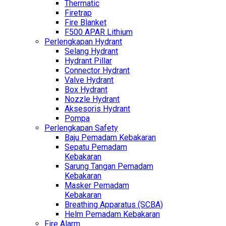
Thermatic
Firetrap
Fire Blanket
F500 APAR Lithium
Perlengkapan Hydrant
Selang Hydrant
Hydrant Pillar
Connector Hydrant
Valve Hydrant
Box Hydrant
Nozzle Hydrant
Aksesoris Hydrant
Pompa
Perlengkapan Safety
Baju Pemadam Kebakaran
Sepatu Pemadam
Kebakaran
Sarung Tangan Pemadam
Kebakaran
Masker Pemadam
Kebakaran
Breathing Apparatus (SCBA)
Helm Pemadam Kebakaran
Fire Alarm