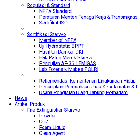
Regulasi & Standard
NFPA Standard
Peraturan Menteri Tenaga Kerja & Transmigras
Sertifikat ISO
Sertifikasi Starvvo
Member of NFPA
Uji Hydrostatic BPPT
Hasil Uji Damkar DKI
Hak Paten Merek Starvvo
Pengujian AF-36 LEMIGAS
Lab Forensik Mabes POLRI
Rekomendasi Kementerian Lingkungan Hidup
Penunjukan Perusahaan Jasa Keselamatan & 
Usaha Pengisian Ulang Tabung Pemadam
News
Artikel Produk
Fire Extinguisher Starvvo
Powder
CO2
Foam Liquid
Clean Agent