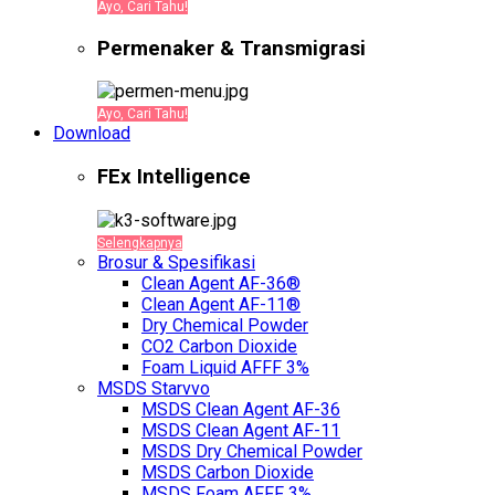
Ayo, Cari Tahu!
Permenaker & Transmigrasi
Ayo, Cari Tahu!
Download
FEx Intelligence
Selengkapnya
Brosur & Spesifikasi
Clean Agent AF-36®
Clean Agent AF-11®
Dry Chemical Powder
CO2 Carbon Dioxide
Foam Liquid AFFF 3%
MSDS Starvvo
MSDS Clean Agent AF-36
MSDS Clean Agent AF-11
MSDS Dry Chemical Powder
MSDS Carbon Dioxide
MSDS Foam AFFF 3%