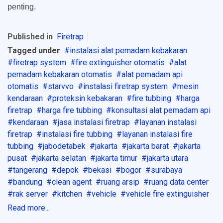
penting.
Published in
Firetrap
Tagged under
instalasi alat pemadam kebakaran
firetrap system
fire extinguisher otomatis
alat
pemadam kebakaran otomatis
alat pemadam api
otomatis
starvvo
instalasi firetrap system
mesin
kendaraan
proteksin kebakaran
fire tubbing
harga
firetrap
harga fire tubbing
konsultasi alat pemadam api
kendaraan
jasa instalasi firetrap
layanan instalasi
firetrap
instalasi fire tubbing
layanan instalasi fire
tubbing
jabodetabek
jakarta
jakarta barat
jakarta
pusat
jakarta selatan
jakarta timur
jakarta utara
tangerang
depok
bekasi
bogor
surabaya
bandung
clean agent
ruang arsip
ruang data center
rak server
kitchen
vehicle
vehicle fire extinguisher
Read more...