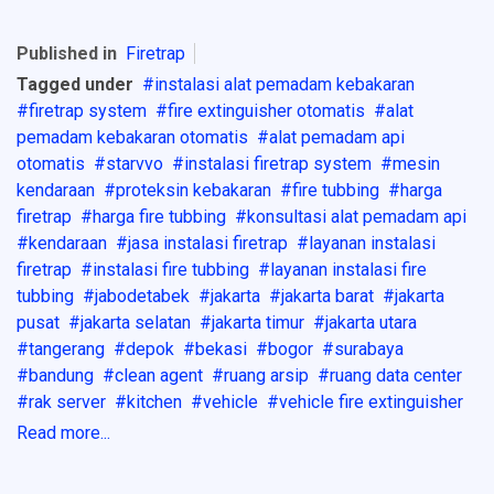
Published in
Firetrap
Tagged under
instalasi alat pemadam kebakaran
firetrap system
fire extinguisher otomatis
alat
pemadam kebakaran otomatis
alat pemadam api
otomatis
starvvo
instalasi firetrap system
mesin
kendaraan
proteksin kebakaran
fire tubbing
harga
firetrap
harga fire tubbing
konsultasi alat pemadam api
kendaraan
jasa instalasi firetrap
layanan instalasi
firetrap
instalasi fire tubbing
layanan instalasi fire
tubbing
jabodetabek
jakarta
jakarta barat
jakarta
pusat
jakarta selatan
jakarta timur
jakarta utara
tangerang
depok
bekasi
bogor
surabaya
bandung
clean agent
ruang arsip
ruang data center
rak server
kitchen
vehicle
vehicle fire extinguisher
Read more...