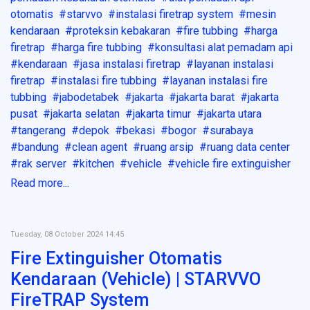
otomatis
starvvo
instalasi firetrap system
mesin
kendaraan
proteksin kebakaran
fire tubbing
harga
firetrap
harga fire tubbing
konsultasi alat pemadam api
kendaraan
jasa instalasi firetrap
layanan instalasi
firetrap
instalasi fire tubbing
layanan instalasi fire
tubbing
jabodetabek
jakarta
jakarta barat
jakarta
pusat
jakarta selatan
jakarta timur
jakarta utara
tangerang
depok
bekasi
bogor
surabaya
bandung
clean agent
ruang arsip
ruang data center
rak server
kitchen
vehicle
vehicle fire extinguisher
Read more...
Tuesday, 08 October 2024 14:45
Fire Extinguisher Otomatis
Kendaraan (Vehicle) | STARVVO
FireTRAP System