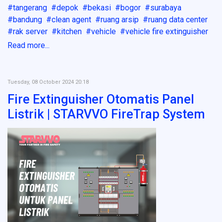
tangerang
depok
bekasi
bogor
surabaya
bandung
clean agent
ruang arsip
ruang data center
rak server
kitchen
vehicle
vehicle fire extinguisher
Read more...
Tuesday, 08 October 2024 20:18
Fire Extinguisher Otomatis Panel
Listrik | STARVVO FireTrap System