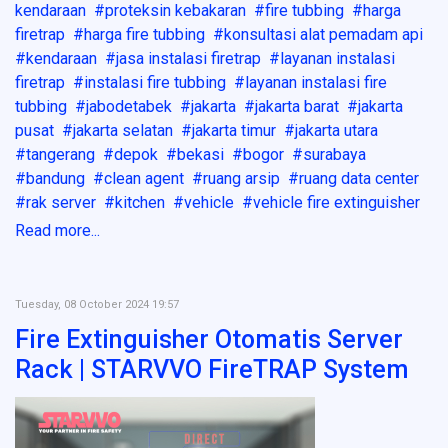
kendaraan
proteksin kebakaran
fire tubbing
harga
firetrap
harga fire tubbing
konsultasi alat pemadam api
kendaraan
jasa instalasi firetrap
layanan instalasi
firetrap
instalasi fire tubbing
layanan instalasi fire
tubbing
jabodetabek
jakarta
jakarta barat
jakarta
pusat
jakarta selatan
jakarta timur
jakarta utara
tangerang
depok
bekasi
bogor
surabaya
bandung
clean agent
ruang arsip
ruang data center
rak server
kitchen
vehicle
vehicle fire extinguisher
Read more...
Tuesday, 08 October 2024 19:57
Fire Extinguisher Otomatis Server
Rack | STARVVO FireTRAP System