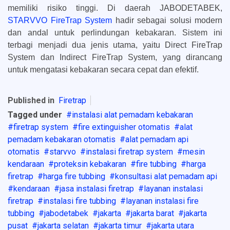
memiliki risiko tinggi. Di daerah JABODETABEK,
STARVVO FireTrap System
hadir sebagai solusi modern
dan andal untuk perlindungan kebakaran. Sistem ini
terbagi menjadi dua jenis utama, yaitu Direct FireTrap
System dan Indirect FireTrap System, yang dirancang
untuk mengatasi kebakaran secara cepat dan efektif.
Published in
Firetrap
Tagged under
instalasi alat pemadam kebakaran
firetrap system
fire extinguisher otomatis
alat
pemadam kebakaran otomatis
alat pemadam api
otomatis
starvvo
instalasi firetrap system
mesin
kendaraan
proteksin kebakaran
fire tubbing
harga
firetrap
harga fire tubbing
konsultasi alat pemadam api
kendaraan
jasa instalasi firetrap
layanan instalasi
firetrap
instalasi fire tubbing
layanan instalasi fire
tubbing
jabodetabek
jakarta
jakarta barat
jakarta
pusat
jakarta selatan
jakarta timur
jakarta utara