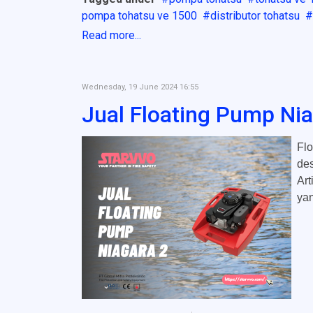
pompa tohatsu ve 1500
distributor tohatsu
Read more...
Wednesday, 19 June 2024 16:55
Jual Floating Pump Nia
Fl
des
Art
ya