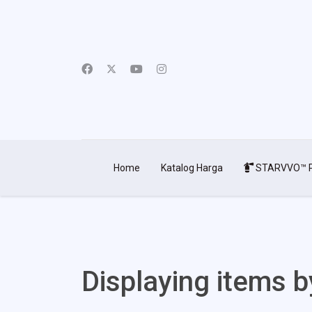
Home
Katalog Harga
STARVVO™ P
Displaying items b