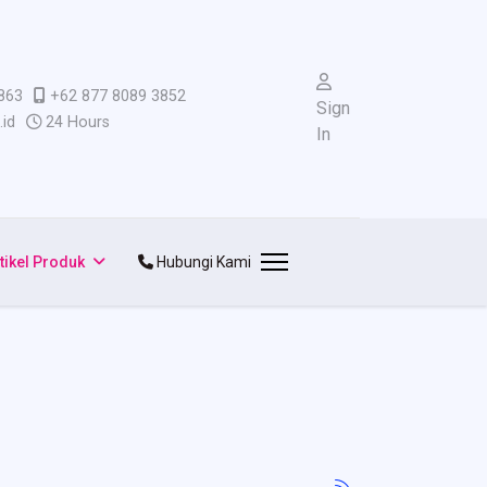
863
+62 877 8089 3852
Sign
id
24 Hours
In
tikel Produk
Hubungi Kami