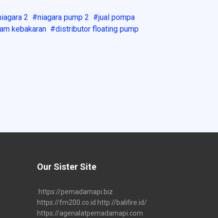
niagara 2
niagara pump 2
jual pompa
dam kebakaran
distributor floating pump
Our Sister Site
https://pemadamapi.biz
https://fm200.co.id
http://balifire.id/
https://agenalatpemadamapi.com