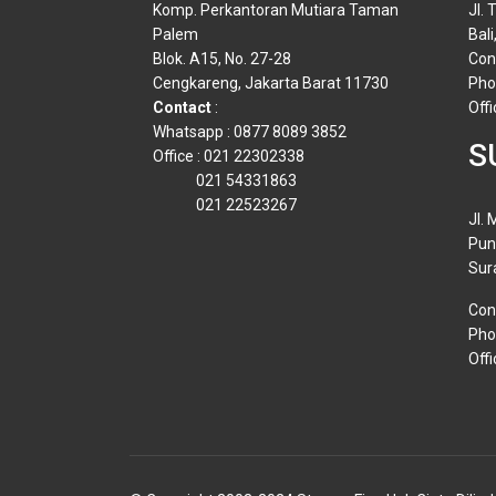
Komp. Perkantoran Mutiara Taman
Jl.
Palem
Bali
Blok. A15, No. 27-28
Con
Cengkareng, Jakarta Barat 11730
Pho
Contact
:
Off
Whatsapp : 0877 8089 3852
S
Office : 021 22302338
021 54331863
021 22523267
Jl. 
Pun
Sur
Con
Pho
Offi