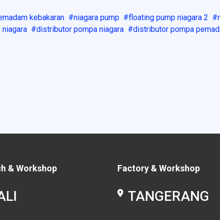
emadam kebakaran
niagara pump
floating pump niagara 2
 niagara
distributor pompa niagara
distributor pompa pema
ch & Workshop
Factory & Workshop
ALI
TANGERANG