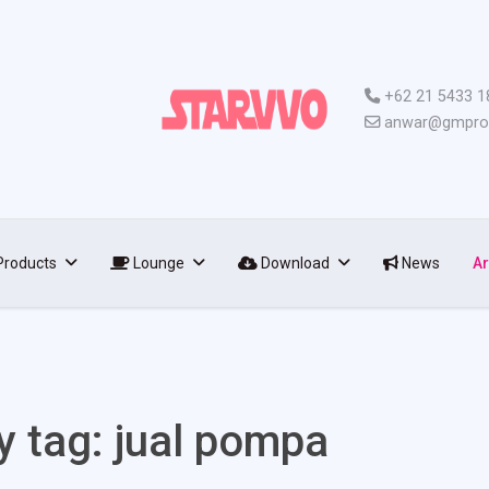
+62 21 5433 1
anwar@gmpro.
roducts
Lounge
Download
News
Ar
y tag: jual pompa