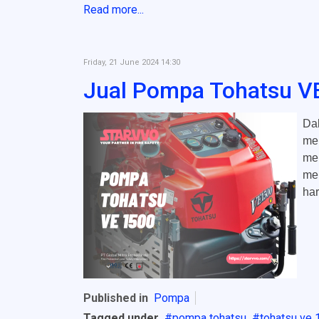
Read more...
Friday, 21 June 2024 14:30
Jual Pompa Tohatsu VE
Dal
men
me
me
har
Published in
Pompa
Tagged under
pompa tohatsu
tohatsu ve 