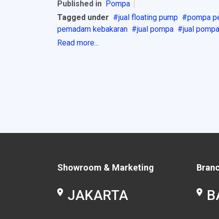
Published in
Pompa
Tagged under
jual floating pump
pompa p
pemadam kebakaran
jual pompa
jual pompa
Read more...
Showroom & Marketing
Bran
JAKARTA
B