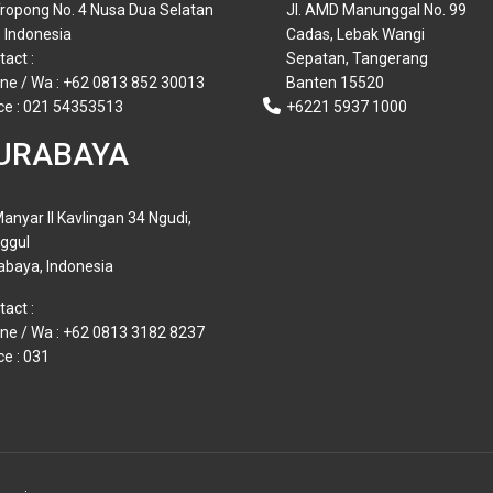
 Tropong No. 4 Nusa Dua Selatan
Jl. AMD Manunggal No. 99
, Indonesia
Cadas, Lebak Wangi
tact :
Sepatan, Tangerang
ne / Wa : +62 0813 852 30013
Banten 15520
ice : 021 54353513
+6221 5937 1000
URABAYA
Manyar II Kavlingan 34 Ngudi,
ggul
abaya, Indonesia
tact :
ne / Wa : +62 0813 3182 8237
ce : 031