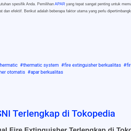
utuhan spesifik Anda. Pemilihan
APAR
yang tepat sangat penting untuk mem
at dan efektif. Berikut adalah beberapa faktor utama yang perlu dipertimbang
thermatic
thermatic system
fire extinguisher berkualitas
fi
sher otomatis
apar berkualitas
 SNI Terlengkap di Tokopedia
ual Fire Extinguisher Terlengkap di Tok