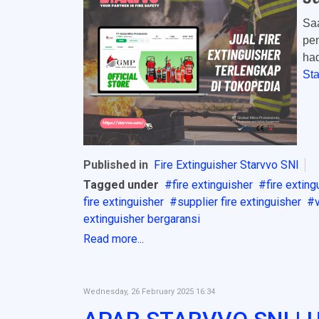
Sa
pen
ha
St
Published in
Fire Extinguisher Starvvo SNI
Tagged under
fire extinguisher
fire extin
fire extinguisher
supplier fire extinguisher
extinguisher bergaransi
Read more...
Wednesday, 26 February 2025 16:34