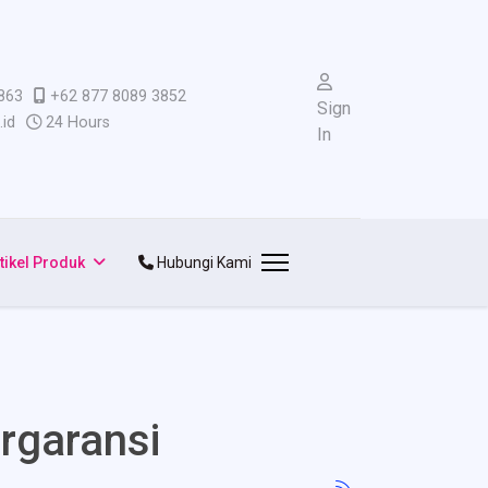
863
+62 877 8089 3852
Sign
id
24 Hours
In
tikel Produk
Hubungi Kami
ergaransi