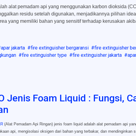
adalah alat pemadam api yang menggunakan karbon dioksida 
inggalkan residu setelah digunakan, menjadikannya pilihan i
rta area yang memiliki bahan yang sensitif terhadap kerusakan ak
apar jakarta
fire extinguisher bergaransi
fire extinguisher be
ngkungan
fire extinguisher type
fire extinguisher jakarta
apar
enis Foam Liquid : Fungsi, C
an
AR
(Alat Pemadam Api Ringan) jenis foam liquid adalah alat pemadam api 
ukaan api, mengisolasi oksigen dari bahan yang terbakar, dan mendinginkan 