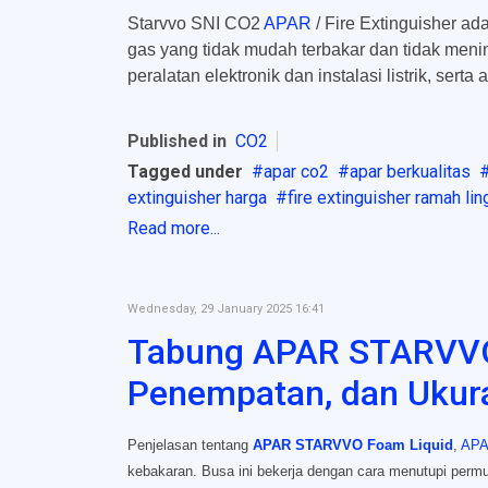
Starvvo SNI CO2
APAR
/ Fire Extinguisher 
gas yang tidak mudah terbakar dan tidak men
peralatan elektronik dan instalasi listrik, se
Published in
CO2
Tagged under
apar co2
apar berkualitas
extinguisher harga
fire extinguisher ramah li
Read more...
Wednesday, 29 January 2025 16:41
Tabung APAR STARVVO J
Penempatan, dan Ukur
Penjelasan tentang
APAR STARVVO Foam Liquid
,
AP
kebakaran. Busa ini bekerja dengan cara menutupi perm