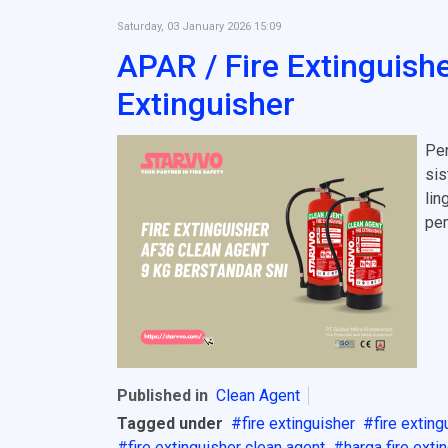
Saturday, 03 January 2026 15:09
APAR / Fire Extinguis
Extinguisher
Per
si
lin
pem
Published in
Clean Agent
Tagged under
fire extinguisher
fire exting
fire extinguisher clean agent
harga fire exti