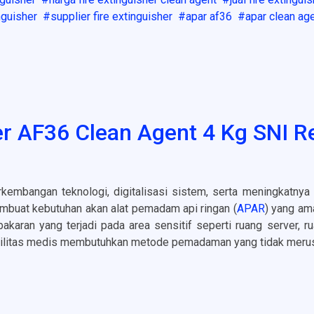
nguisher
supplier fire extinguisher
apar af36
apar clean ag
her AF36 Clean Agent 4 Kg SNI 
kembangan teknologi, digitalisasi sistem, serta meningkatnya p
buat kebutuhan akan alat pemadam api ringan (
APAR
) yang am
akaran yang terjadi pada area sensitif seperti ruang server, rua
silitas medis membutuhkan metode pemadaman yang tidak merus