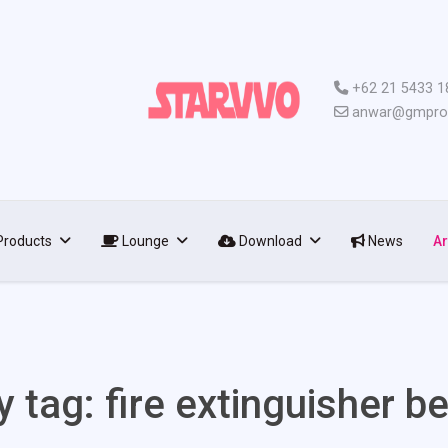
+62 21 5433 1
anwar@gmpro.
roducts
Lounge
Download
News
Ar
y tag: fire extinguisher b