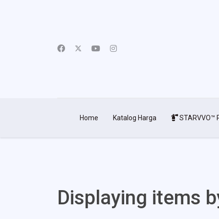
Home
Katalog Harga
STARVVO™ P
Displaying items b