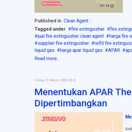
Published in
Clean Agent
Tagged under
fire extinguisher
fire extin
jual fire extinguisher clean agent
harga fire 
supplier fire extinguisher
refill fire extingui
liquid gas
harga apar liquid gas
APAR
apa
Read more...
Friday, 21 March 2025 20:21
Menentukan APAR Therm
Dipertimbangkan
Me
Art