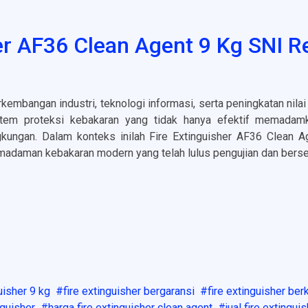
her AF36 Clean Agent 9 Kg SNI 
kembangan industri, teknologi informasi, serta peningkatan nila
stem proteksi kebakaran yang tidak hanya efektif memadamk
gkungan. Dalam konteks inilah Fire Extinguisher AF36 Clean 
adaman kebakaran modern yang telah lulus pengujian dan berser
uisher 9 kg
fire extinguisher bergaransi
fire extinguisher ber
nguisher
harga fire extinguisher clean agent
jual fire extingui