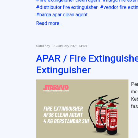
distributor fire extinguisher
vendor fire exti
harga apar clean agent
Read more...
Saturday, 03 January 2026 14:48
APAR / Fire Extinguis
Extinguisher
Per
mem
Keb
fa