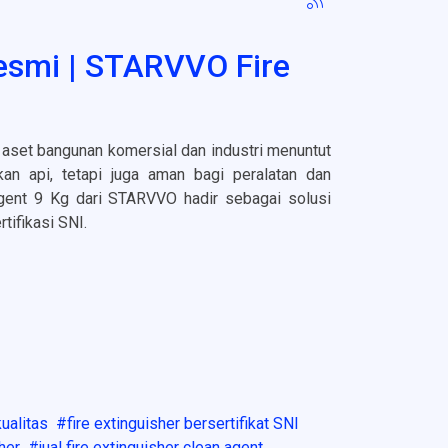
Resmi | STARVVO Fire
i aset bangunan komersial dan industri menuntut
an api, tetapi juga aman bagi peralatan dan
Agent 9 Kg dari STARVVO hadir sebagai solusi
tifikasi SNI.
kualitas
fire extinguisher bersertifikat SNI
sher
jual fire extinguisher clean agent