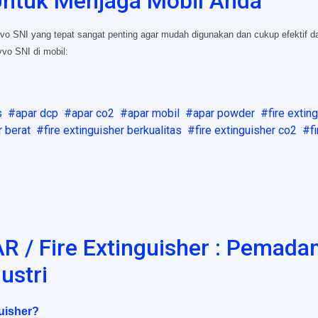
ntuk Menjaga Mobil Anda
vo SNI yang tepat sangat penting agar mudah digunakan dan cukup efektif da
vo SNI di mobil:
s
apar dcp
apar co2
apar mobil
apar powder
fire extin
r berat
fire extinguisher berkualitas
fire extinguisher co2
f
/ Fire Extinguisher : Pemadam
ustri
uisher?