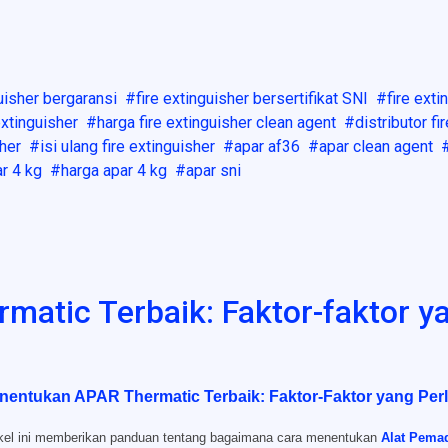
guisher bergaransi
fire extinguisher bersertifikat SNI
fire ext
extinguisher
harga fire extinguisher clean agent
distributor fi
sher
isi ulang fire extinguisher
apar af36
apar clean agent
r 4 kg
harga apar 4 kg
apar sni
atic Terbaik: Faktor-faktor ya
nentukan APAR Thermatic Terbaik: Faktor-Faktor yang Per
ikel ini memberikan panduan tentang bagaimana cara menentukan
Alat Pema