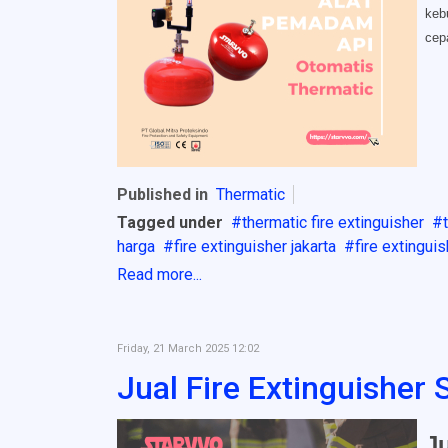
keb
cep
Published in
Thermatic
Tagged under
thermatic fire extinguisher
harga
fire extinguisher jakarta
fire extingui
Read more...
Friday, 21 March 2025 12:02
Jual Fire Extinguisher
J