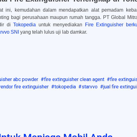
at ini, kemudahan dalam mendapatkan alat pemadam kebaka
ting bagi perusahaan maupun rumah tangga. PT Global Mitra 
dir di
Tokopedia
untuk menyediakan
Fire Extinguisher berku
arvvo SNI
yang telah lulus uji lab damkar.
guisher abc powder
fire extinguisher clean agent
fire extingu
vendor fire extinguisher
tokopedia
starvvo
jual fire extingu